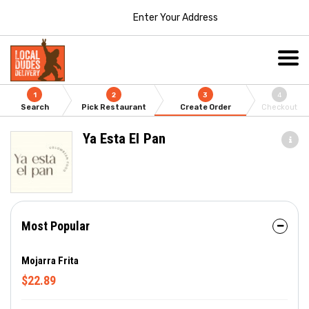
Enter Your Address
1
2
3
4
Search
Pick Restaurant
Create Order
Checkout
Ya Esta El Pan
Most Popular
Mojarra Frita
$22.89